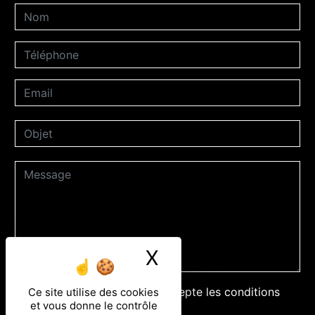
X
Masquer le ban
En cochant cette case, j'accepte les conditions
Ce site utilise des cookies
et vous donne le contrôle
particulières ci-dessous **