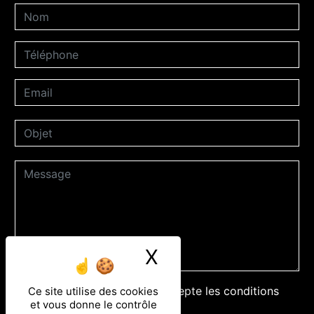
X
Masquer le ban
En cochant cette case, j'accepte les conditions
Ce site utilise des cookies
et vous donne le contrôle
particulières ci-dessous **