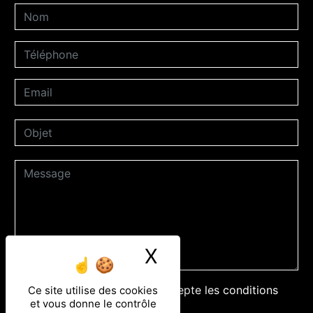
X
Masquer le ban
En cochant cette case, j'accepte les conditions
Ce site utilise des cookies
et vous donne le contrôle
particulières ci-dessous **