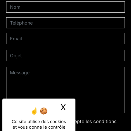
X
Masquer le ban
En cochant cette case, j'accepte les conditions
Ce site utilise des cookies
et vous donne le contrôle
particulières ci-dessous **