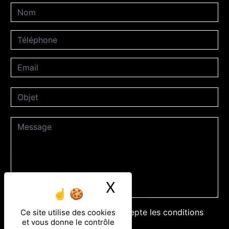
X
Masquer le ban
En cochant cette case, j'accepte les conditions
Ce site utilise des cookies
et vous donne le contrôle
particulières ci-dessous **