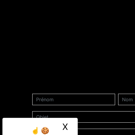
X
Masquer le ban