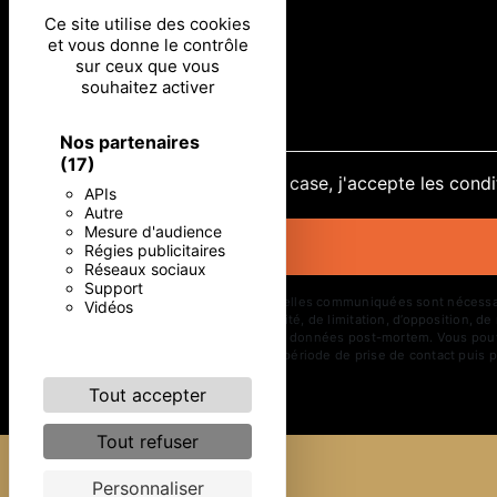
Ce site utilise des cookies
et vous donne le contrôle
sur ceux que vous
souhaitez activer
Nos partenaires
(17)
En cochant cette case, j'accepte les condi
APIs
Autre
Mesure d'audience
Régies publicitaires
Réseaux sociaux
Support
** Les données personnelles communiquées sont nécessaires 
Vidéos
d’effacement, de portabilité, de limitation, d’opposition, 
d’organiser le sort de vos données post-mortem. Vous pouve
vos données pendant la période de prise de contact puis pe
Tout accepter
Tout refuser
Personnaliser