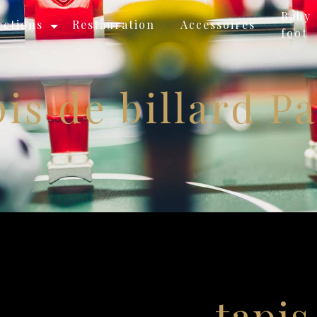
Baby
ections
Restauration
Accessoires
foot
pis de billard Pa
tapis