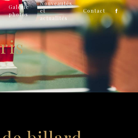
Nouveautés
Galerie
et
Contact
photos
actualités
ris
 de billard