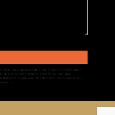
tants. Vous disposez de droits d’accès, de rectification,
ation auprès d’une autorité de contrôle, ainsi que
atif d'identité pourra vous être demandé. Nous conservons
tentieux.