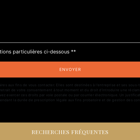
tions particulières ci-dessous **
ENVOYER
aux fins de vous contacter. Elles sont destinées à l'entreprise et ses sous-trai
de retrait de votre consentement à tout moment et du droit d’introduire une réclam
z exercer ces droits par voie postale ou par courrier électronique. Un justific
ndant la durée de prescription légale aux fins probatoire et de gestion des con
RECHERCHES FRÉQUENTES