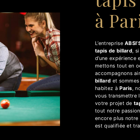
à Par
L’entreprise
ABSI’S
tapis de billard
, s
d’une expérience e
mettons tout en o
accompagnons ain
billard
et sommes à
habitez à
Paris
, n
vous transmettre 
votre projet de
ta
tout notre passion
encore plus notre 
est qualifiée et tr