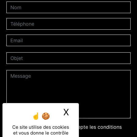
X
Masquer le ban
En cochant cette case, j'accepte les conditions
Ce site utilise des cookies
et vous donne le contrôle
particulières ci-dessous **