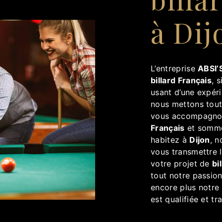
à Dij
L’entreprise
ABSI’S
billard Français
, 
usant d’une expéri
nous mettons tout
vous accompagnon
Français
et sommes
habitez à
Dijon
, 
vous transmettre 
votre projet de
bi
tout notre passion
encore plus notre 
est qualifiée et tr