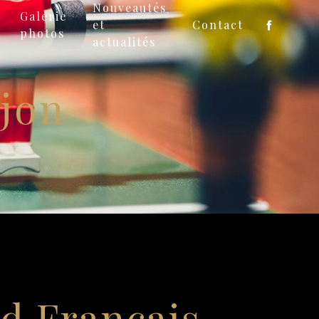
Nouveautés
Galerie
et
Contact
photos
actualités
ijon
rd Français