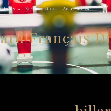
Baby
ections
Restauration
Accessoires
foot
lard Français D
billa