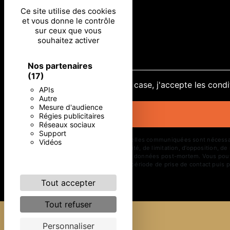
Ce site utilise des cookies
et vous donne le contrôle
sur ceux que vous
souhaitez activer
Nos partenaires
(17)
En cochant cette case, j'accepte les condi
APIs
Autre
Mesure d'audience
Régies publicitaires
Réseaux sociaux
Support
** Les données personnelles communiquées sont nécessaires 
Vidéos
d’effacement, de portabilité, de limitation, d’opposition, 
d’organiser le sort de vos données post-mortem. Vous pouve
vos données pendant la période de prise de contact puis pe
Tout accepter
Tout refuser
Personnaliser