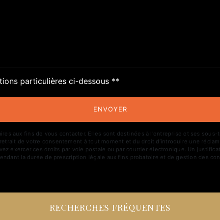
tions particulières ci-dessous **
ENVOYER
aux fins de vous contacter. Elles sont destinées à l'entreprise et ses sous-trai
de retrait de votre consentement à tout moment et du droit d’introduire une réclam
z exercer ces droits par voie postale ou par courrier électronique. Un justific
ndant la durée de prescription légale aux fins probatoire et de gestion des con
RECHERCHES FRÉQUENTES