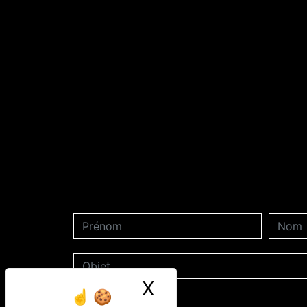
X
Masquer le ban