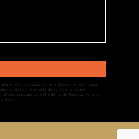
tants. Vous disposez de droits d’accès, de rectification,
ation auprès d’une autorité de contrôle, ainsi que
atif d'identité pourra vous être demandé. Nous conservons
tentieux.