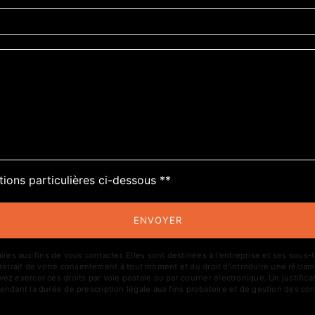
deau des cookies
tions particulières ci-dessous **
ENVOYER
aux fins de vous contacter. Elles sont destinées à l'entreprise et ses sous-trai
de retrait de votre consentement à tout moment et du droit d’introduire une réclam
z exercer ces droits par voie postale ou par courrier électronique. Un justific
ndant la durée de prescription légale aux fins probatoire et de gestion des con