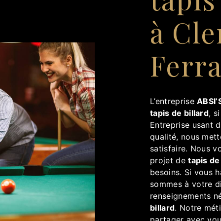
à Cl
Ferr
L’entreprise
ABSI’S
tapis de billard
, s
Entreprise usant d
qualité, nous met
satisfaire. Nous 
projet de
tapis de
besoins. Si vous 
sommes à votre di
renseignements né
billard
. Notre méti
partager avec vou