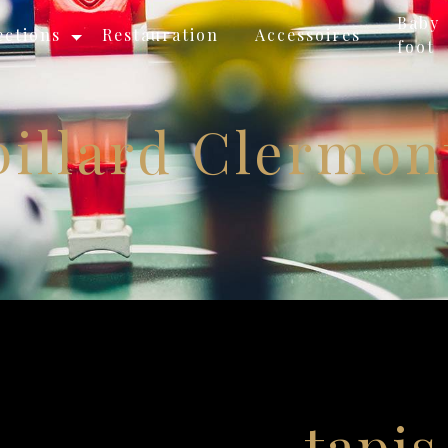
Baby
ections
Restauration
Accessoires
foot
billard Clermo
tapis