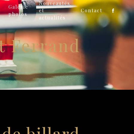
Nouveautés
Galerie
et
Contact
photos
actualités
nt Ferrand
 de billard