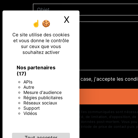
X
Masquer le ban
Ce site utilise des cookies
et vous donne le contrôle
sur ceux que vous
souhaitez activer
Nos partenaires
(17)
En cochant cette case, j'accepte les condi
APIs
Autre
Mesure d'audience
Régies publicitaires
Réseaux sociaux
Support
** Les données personnelles communiquées sont nécessaires 
Vidéos
d’effacement, de portabilité, de limitation, d’opposition, 
d’organiser le sort de vos données post-mortem. Vous pouve
vos données pendant la période de prise de contact puis pe
Tout accepter