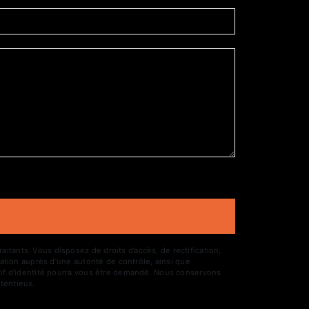
tants. Vous disposez de droits d’accès, de rectification,
ation auprès d’une autorité de contrôle, ainsi que
atif d'identité pourra vous être demandé. Nous conservons
tentieux.