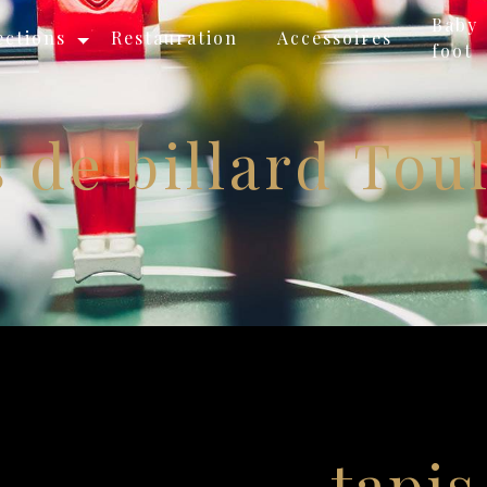
Baby
ections
Restauration
Accessoires
foot
s de billard Tou
tapis