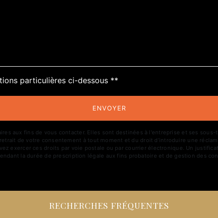
tions particulières ci-dessous **
ENVOYER
aux fins de vous contacter. Elles sont destinées à l'entreprise et ses sous-trai
de retrait de votre consentement à tout moment et du droit d’introduire une réclam
z exercer ces droits par voie postale ou par courrier électronique. Un justific
ndant la durée de prescription légale aux fins probatoire et de gestion des con
RECHERCHES FRÉQUENTES