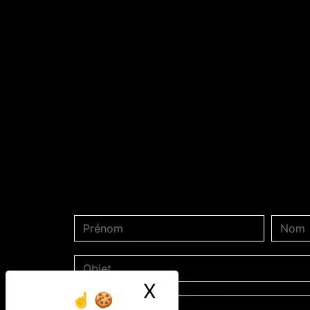
X
Masquer le ban