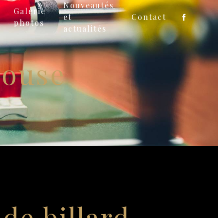
Nouveautés
Galerie
et
Contact
photos
actualités
louse
 de billard