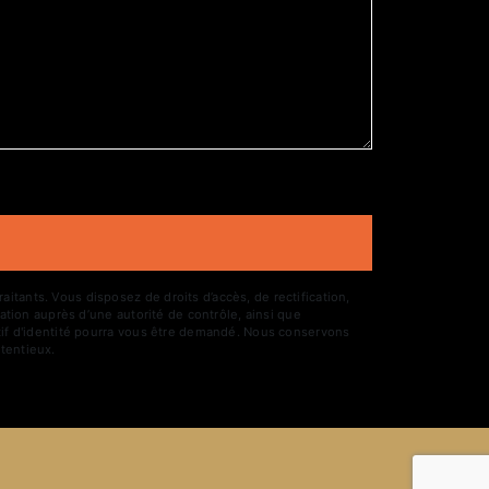
tants. Vous disposez de droits d’accès, de rectification,
ation auprès d’une autorité de contrôle, ainsi que
atif d'identité pourra vous être demandé. Nous conservons
tentieux.