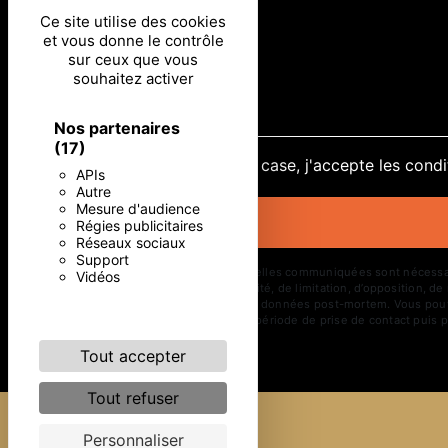
Ce site utilise des cookies
et vous donne le contrôle
sur ceux que vous
souhaitez activer
Nos partenaires
(17)
En cochant cette case, j'accepte les condi
APIs
Autre
Mesure d'audience
Régies publicitaires
Réseaux sociaux
Support
** Les données personnelles communiquées sont nécessaires 
Vidéos
d’effacement, de portabilité, de limitation, d’opposition, 
d’organiser le sort de vos données post-mortem. Vous pouve
vos données pendant la période de prise de contact puis pe
Tout accepter
Tout refuser
Personnaliser