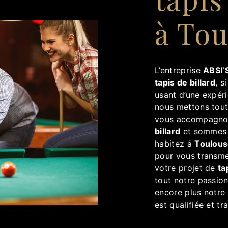
à Tou
L’entreprise
ABSI’S
tapis de billard
, s
usant d’une expéri
nous mettons tout
vous accompagnon
billard
et sommes à
habitez à
Toulou
pour vous transme
votre projet de
ta
tout notre passion
encore plus notre 
est qualifiée et tr