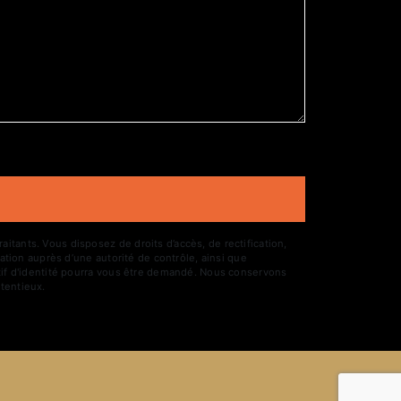
tants. Vous disposez de droits d’accès, de rectification,
ation auprès d’une autorité de contrôle, ainsi que
atif d'identité pourra vous être demandé. Nous conservons
tentieux.