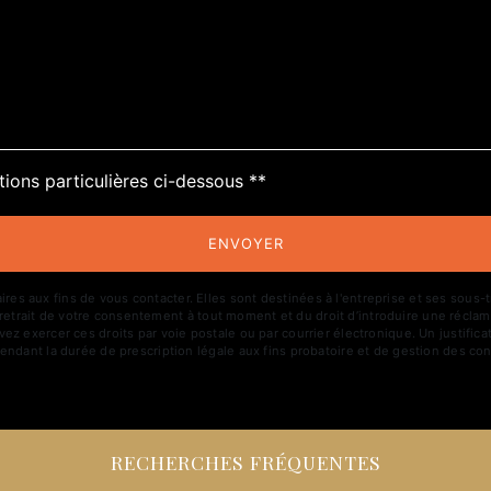
tions particulières ci-dessous **
ENVOYER
aux fins de vous contacter. Elles sont destinées à l'entreprise et ses sous-trai
de retrait de votre consentement à tout moment et du droit d’introduire une réclam
z exercer ces droits par voie postale ou par courrier électronique. Un justific
ndant la durée de prescription légale aux fins probatoire et de gestion des con
RECHERCHES FRÉQUENTES