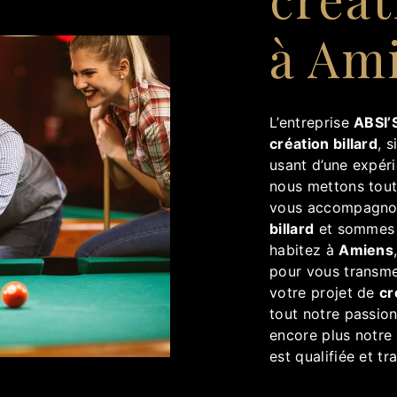
à Am
L’entreprise
ABSI’S
création billard
, 
usant d’une expéri
nous mettons tout
vous accompagnon
billard
et sommes à
habitez à
Amiens
pour vous transme
votre projet de
cr
tout notre passion
encore plus notre 
est qualifiée et tr