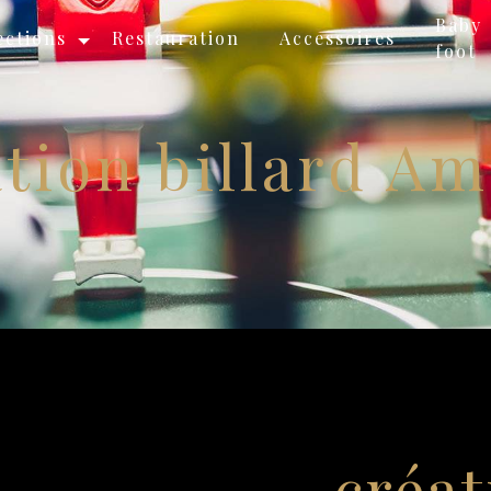
Baby
ections
Restauration
Accessoires
foot
ation billard Am
créat