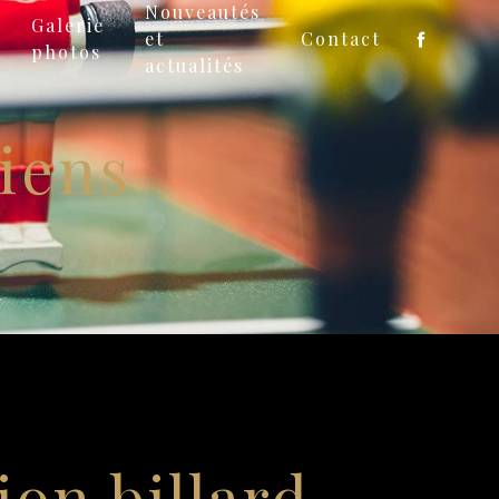
Nouveautés
Galerie
et
Contact
photos
actualités
iens
ion billard