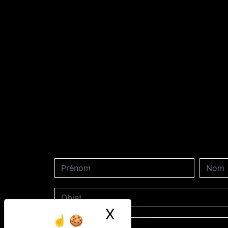
X
Masquer le ban