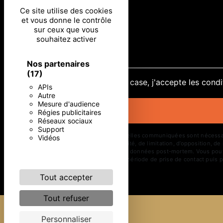
Ce site utilise des cookies
et vous donne le contrôle
sur ceux que vous
souhaitez activer
Nos partenaires
(17)
En cochant cette case, j'accepte les condi
APIs
Autre
Mesure d'audience
Régies publicitaires
Réseaux sociaux
Support
** Les données personnelles communiquées sont nécessaires 
Vidéos
d’effacement, de portabilité, de limitation, d’opposition, 
d’organiser le sort de vos données post-mortem. Vous pouve
vos données pendant la période de prise de contact puis pe
Tout accepter
Tout refuser
Personnaliser