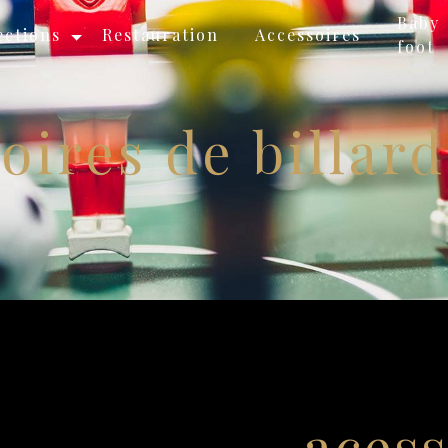
Baby
ections
Restauration
Accessoires
foot
oires de billar
acess