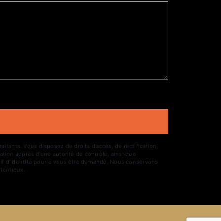
tants. Vous disposez de droits d’accès, de rectification,
ation auprès d’une autorité de contrôle, ainsi que
atif d'identité pourra vous être demandé. Nous conservons
tentieux.