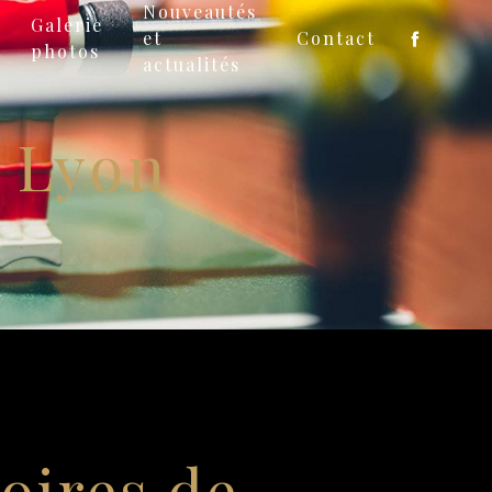
Nouveautés
Galerie
et
Contact
photos
actualités
d Lyon
oires de