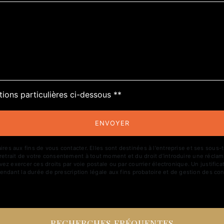
deau des cookies
tions particulières ci-dessous **
ENVOYER
aux fins de vous contacter. Elles sont destinées à l'entreprise et ses sous-trai
de retrait de votre consentement à tout moment et du droit d’introduire une réclam
z exercer ces droits par voie postale ou par courrier électronique. Un justific
ndant la durée de prescription légale aux fins probatoire et de gestion des con
RECHERCHES FRÉQUENTES