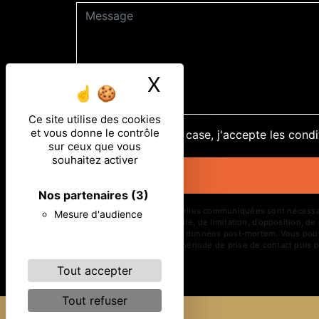
X
Masquer le ban
Ce site utilise des cookies
et vous donne le contrôle
En cochant cette case, j'accepte les condi
sur ceux que vous
souhaitez activer
Nos partenaires
(3)
** Les données personnelles communiquées sont nécessaires 
Mesure d'audience
d’effacement, de portabilité, de limitation, d’opposition, 
d’organiser le sort de vos données post-mortem. Vous pouve
vos données pendant la période de prise de contact puis pe
Tout accepter
Tout refuser